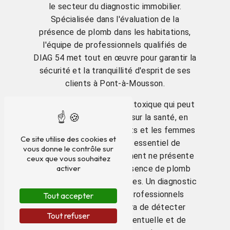
le secteur du diagnostic immobilier.
Spécialisée dans l'évaluation de la
présence de plomb dans les habitations,
l'équipe de professionnels qualifiés de
DIAG 54 met tout en œuvre pour garantir la
sécurité et la tranquillité d'esprit de ses
clients à Pont-à-Mousson.
Le plomb est un matériau toxique qui peut
avoir des effets nocifs sur la santé, en
particulier chez les enfants et les femmes
Ce site utilise des cookies et
enceintes. Il est donc essentiel de
vous donne le contrôle sur
s'assurer que votre logement ne présente
ceux que vous souhaitez
activer
pas de risque lié à la présence de plomb
dans les anciennes peintures. Un diagnostic
plomb réalisé par des professionnels
Tout accepter
certifiés vous permettra de détecter
Tout refuser
toute contamination éventuelle et de