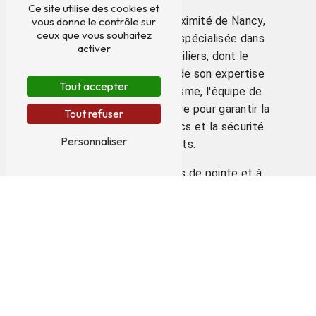
Ce site utilise des cookies et
Située à Saint-Max, à proximité de Nancy,
vous donne le contrôle sur
ceux que vous souhaitez
l'entreprise DIAG 54 est spécialisée dans
activer
les diagnostics immobiliers, dont le
diagnostic plomb. Forte de son expertise
Tout accepter
et de son professionnalisme, l'équipe de
DIAG 54 met tout en œuvre pour garantir la
Tout refuser
fiabilité de ses diagnostics et la sécurité
Personnaliser
de ses clients.
Grâce à des équipements de pointe et à
des techniciens formés aux dernières
normes en vigueur, DIAG 54 assure des
prestations de qualité, dans le respect des
réglementations en vigueur. En faisant
appel à DIAG 54 pour votre diagnostic
plomb à Nancy, vous avez l'assurance
d'obtenir des résultats précis et fiables,
permettant de prévenir tout risque lié à la