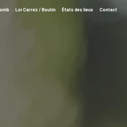
lomb
Loi Carrez / Boutin
États des lieux
Contact