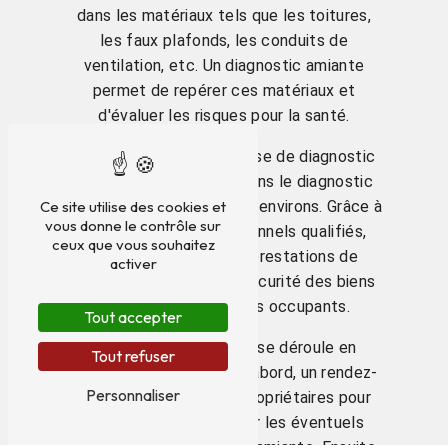
dans les matériaux tels que les toitures,
les faux plafonds, les conduits de
ventilation, etc. Un diagnostic amiante
permet de repérer ces matériaux et
d'évaluer les risques pour la santé.
DIAG 54 est une entreprise de diagnostic
immobilier spécialisée dans le diagnostic
Ce site utilise des cookies et
amiante à Vézelise et ses environs. Grâce à
vous donne le contrôle sur
son équipe de professionnels qualifiés,
ceux que vous souhaitez
DIAG 54 propose des prestations de
activer
qualité pour garantir la sécurité des biens
immobiliers et de leurs occupants.
Tout accepter
Le diagnostic amiante se déroule en
Tout refuser
plusieurs étapes. Tout d'abord, un rendez-
Personnaliser
vous est pris avec les propriétaires pour
visiter le bien et repérer les éventuels
matériaux contenant de l'amiante. Ensuite,