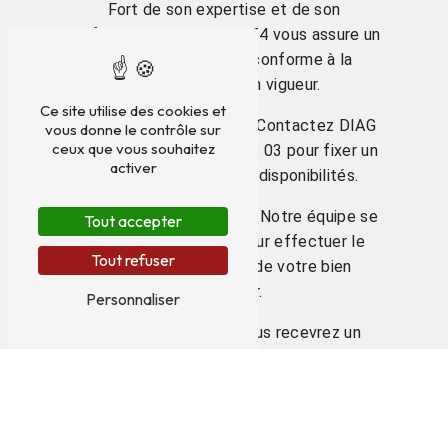
Fort de son expertise et de son
professionnalisme, DIAG 54 vous assure un
service de qualité et conforme à la
réglementation en vigueur.
Ce site utilise des cookies et
1. Prise de rendez-vous : Contactez DIAG
vous donne le contrôle sur
ceux que vous souhaitez
54 au numéro 03 83 29 68 03 pour fixer un
activer
rendez-vous selon vos disponibilités.
2. Intervention sur place : Notre équipe se
Tout accepter
déplace à Malzéville pour effectuer le
Tout refuser
diagnostic Loi Boutin de votre bien
immobilier.
Personnaliser
3. Rapport détaillé : Vous recevrez un
rapport complet reprenant les éléments
essentiels du diagnostic Loi Boutin réalisé
par nos experts.