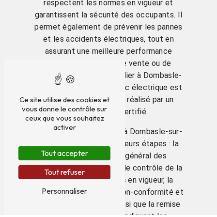
respectent les normes en vigueur et
garantissent la sécurité des occupants. Il
permet également de prévenir les pannes
et les accidents électriques, tout en
assurant une meilleure performance
énergétique. En cas de vente ou de
location d'un bien immobilier à Dombasle-
sur-Meurthe, un diagnostic électrique est
Ce site utilise des cookies et
obligatoire et doit être réalisé par un
vous donne le contrôle sur
professionnel certifié.
ceux que vous souhaitez
activer
Le diagnostic électrique à Dombasle-sur-
Meurthe comprend plusieurs étapes : la
Tout accepter
vérification de l'état général des
installations électriques, le contrôle de la
Tout refuser
conformité aux normes en vigueur, la
Personnaliser
recherche de points de non-conformité et
de risques potentiels, ainsi que la remise
d'un rapport détaillé indiquant les